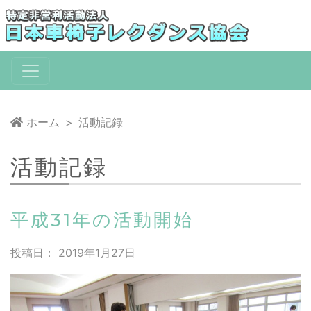
コ
ン
テ
ン
ツ
へ
移
ホーム
活動記録
動
活動記録
平成31年の活動開始
投稿日：
2019年1月27日