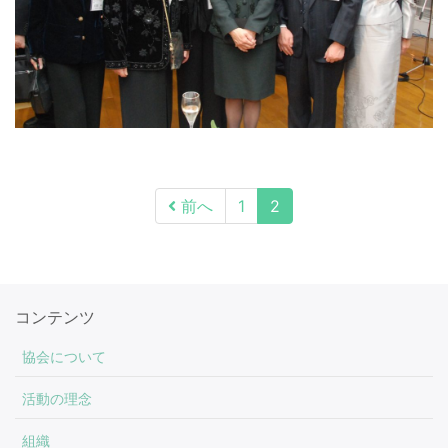
投
前へ
1
2
稿
の
ペ
ー
コンテンツ
ジ
協会について
送
活動の理念
り
組織