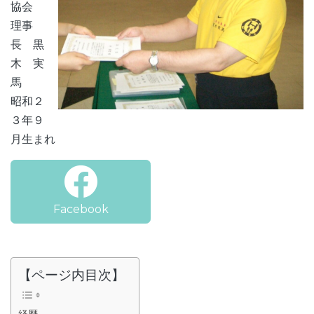
協会
理事
長 黒
木 実
馬
昭和２
３年９
月生まれ
Facebook
【ページ内目次】
経歴