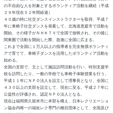
の不自由な人を対象とするボランティア活動を継続（平成
２９年現在５２年間経過）
４０歳の時に社交ダンスインストラクターを取得、平成７
年に車椅子社交ダンスを発案して、北海道恵庭市で活動を
開始、その様子がＮＨＫＴＶで全国で放映され、その後に
関東圏で活動を開始した際、急激に全国に広まる。
これまで全国に１万人以上の指導者を完全無償ボランティ
アで育てて、車椅子ダンスを活用したボランティア活動を
始める。
全国の支部で、主として施設訪問活動を行い、特別支援学
校を訪問したり、一般の学校でも車椅子体験授業を行う。
平成１１年にＮＰＯ法人を設立して理事長となり、全国に
４３０以上の支部を設立して、現在に至る。平成２７年に
公益性が評価され、認定ＮＰＯ法人となる。
現在は福岡県久留米市に本部を構え、日本レクリエーショ
ン協会内唯一の福祉レク専門の種目団体として、全国及び