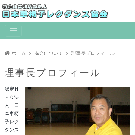
コ
ン
テ
ン
ツ
へ
移
ホーム
協会について
理事長プロフィール
動
理事長プロフィール
認定Ｎ
ＰＯ法
人 日
本車椅
子レク
ダンス