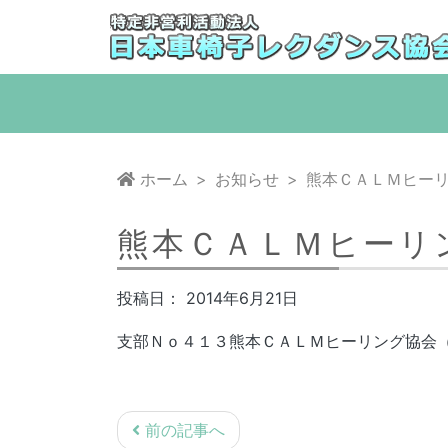
コ
ン
テ
ン
ツ
へ
移
ホーム
お知らせ
熊本ＣＡＬＭヒー
動
熊本ＣＡＬＭヒーリ
投稿日：
2014年6月21日
支部Ｎｏ４１３熊本ＣＡＬＭヒーリング協会
投
前の記事へ