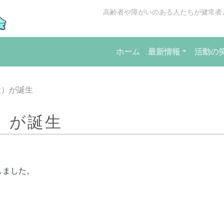
高齢者や障がいのある人たちが健常者
ホーム
最新情報
活動の
設）が誕生
）が誕生
しました。