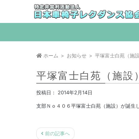
コ
ン
テ
ン
ツ
へ
移
ホーム
お知らせ
平塚富士白苑（施
動
平塚富士白苑（施設
投稿日：
2014年2月14日
支部Ｎｏ４０６平塚富士白苑（施設）が誕生
投
前の記事へ